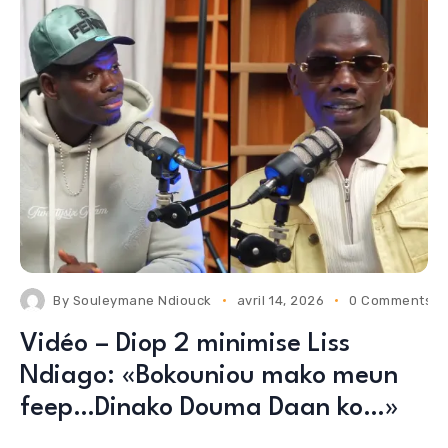
By
Souleymane Ndiouck
avril 14, 2026
0 Comments
Vidéo – Diop 2 minimise Liss
Ndiago: «Bokouniou mako meun
feep…Dinako Douma Daan ko…»