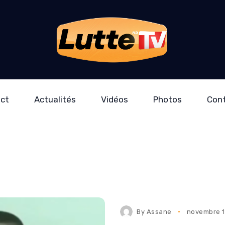
ect
Actualités
Vidéos
Photos
Con
By
Assane
novembre 1