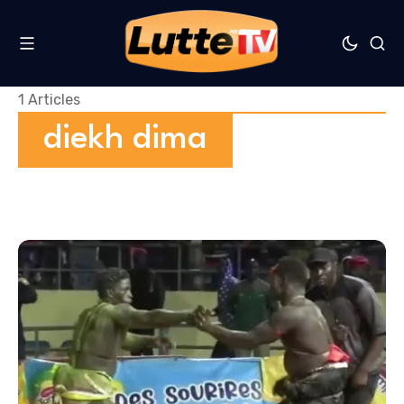
1 Articles
diekh dima