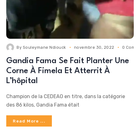
By
Souleymane Ndiouck
novembre 30, 2022
0 Comm
Gandia Fama Se Fait Planter Une
Corne À Fimela Et Atterrit À
L’hôpital
Champion de la CEDEAO en titre, dans la catégorie
des 86 kilos, Gandia Fama était
Read More ...