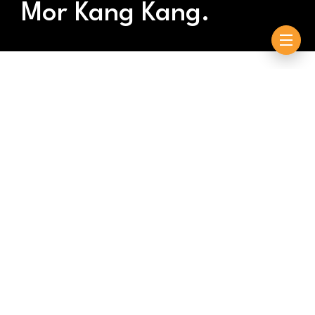
Mor Kang Kang.
By
Souleymane Ndiouck
novembre 17, 2025
Suivez votre émission Matinale D’Sports du lundi 17
novembre 2025 présentée par Iba Kane.