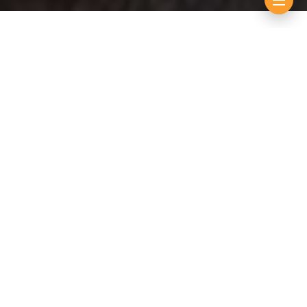
By
Souleymane Ndiouck
décembre 3, 2025
Tombeur de Mor Kang Kang dimanche dernier, à l’issue
d’un combat épique, Prince, le nouveau phénomène
de l’arène, a marqué un tournant majeur dans sa
jeune carrière. En remportant ce combat face à un
adversaire solide et expérimenté, déclaré favori par
de nombreux observateurs, Prince a bouleversé les
pronostics.
Il a fait preuve d’une maturité tactique
impressionnante, neutralisant les assauts de son rival
et exploitant avec intelligence les failles de ce
dernier. Ce succès résonne aujourd’hui comme la