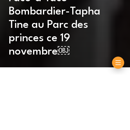
Bombardier-Tapha
Tine au Parc des
princes ce 19
novembre￼
By
Souleymane Ndiouck
octobre 18, 2022
La lutte sénégalaise va s’exporter, le temps d’une
journée, en France, plus précisément à Paris au Parc
des Princes, stade du Paris Saint-Germain où
évoluaient nos Lions Idrissa Gana Gueye et Abdou