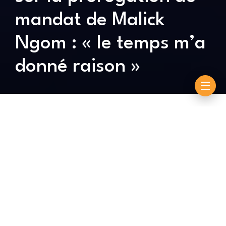
mandat de Malick
Ngom : « le temps m’a
donné raison »
By
Assane
octobre 31, 2025
Le mandat d’un an de Malick Ngom termine
aujourd’hui, le 31 octobre 2025. Mais le président du
CNG va continuer sa mission. Son mandat a été
prorogé jusqu’à l’installation de la prochaine
fédération de lutte. Le ministre a pris cette décision,
hier. Et Gris Bordeaux n’a pas tardé à réagir après la