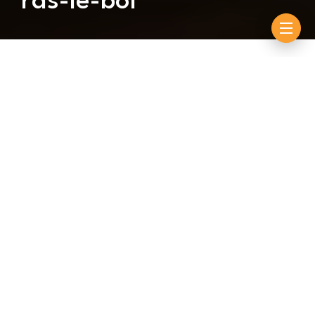
ras-le-bol
By
admin91
septembre 14, 2022
Le pensionnaire de L’écurie Walo veut qu’on laisse
tranquille son épouse, la célèbre danseuse Ndeye
Guèye. Papa Boy Djinné a constaté qu’il est rare que
ses adversaires le défient sans parler maladroitement
de celle avec qui il partage sa vie. Très en colère, Papa
Boy Djinné demande solennellement qu’une telle
stratégie cesse. Espérons que son appel ne tombe pas
dans l’oreille d’un sourd.
Sunu Lamb