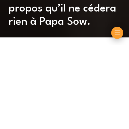
propos qu’il ne cédera
rien à Papa Sow.
By
Wagane FAYE
octobre 27, 2022
“Papa Sow ne m’arrive pas à la cheville, s’il vient se
battre je l’attendrai de pied ferme, pour la technique,
je le ferai lutter jusqu’à ce qu’il s’essoufle. Il n’a
aucune chance à moi, j’ai fait au moins 12 ans de
carrière dans l’arène. Lors de mon premier combat en
lutte avec frappe, j’ai reçu un cachet de 4O.OOO FCFA
et ce jour là, Papa Sow affronterait Tonnerre pour le
grand Combat ce qui veut dire que j’ai rampé pour en