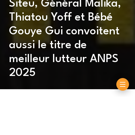
Siteu, Général Malika,
Thiatou Yoff et Bébé
Gouye Gui convoitent
aussi le titre de
meilleur lutteur ANPS
2025
By
Souleymane Ndiouck
novembre 3, 2025
Franc, avec ses deux victoires, part largement favori
pour remporter le trophée de l’ANPS, mais les autres