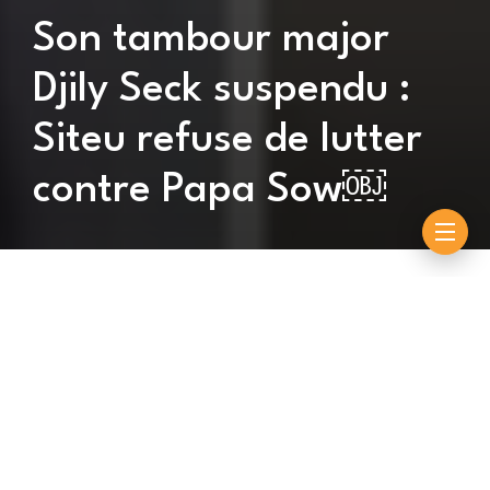
Son tambour major
Djily Seck suspendu :
Siteu refuse de lutter
contre Papa Sow￼
By
Souleymane Ndiouck
octobre 27, 2022
C’est une patate chaude qui est sur les mains de Bira
Sène, président du CNG. En effet, Siteu refuse de
lutter contre Papa Sow, le 6 novembre prochain, si son
tambour-major, Djily Seck n’a pas l’autorisation de