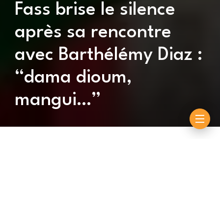
Fass brise le silence
après sa rencontre
avec Barthélémy Diaz :
“dama dioum,
mangui…”
By
Souleymane Ndiouck
novembre 3, 2025
Dans une vidéo largement partagée sur les
réseaux sociaux, le lutteur Ada Fass promettait
de soutenir Barthélémy Dias dans sa quête du