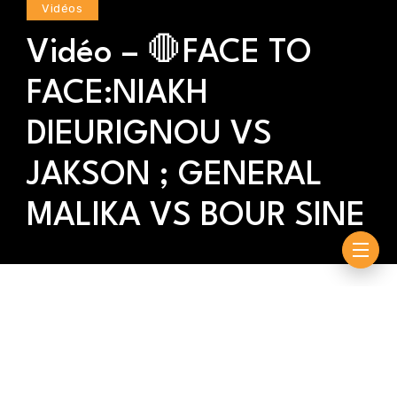
Vidéos
Vidéo – 🛑FACE TO
FACE:NIAKH
DIEURIGNOU VS
JAKSON ; GENERAL
MALIKA VS BOUR SINE
By
Souleymane Ndiouck
novembre 16, 2022
Suivez les face-to-face NIAKH DIEURIGNOU VS
JAKSON, GENERAL MALIKA VS BOUR SINE… organisés