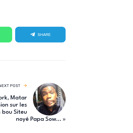
SHARE
NEXT POST
ork, Matar
on sur les
s bou Siteu
noyé Papa Sow… »