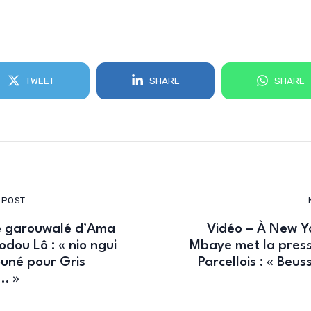
TWEET
SHARE
SHARE
 POST
e garouwalé d’Ama
Vidéo – À New Y
dou Lô : « nio ngui
Mbaye met la pressi
uné pour Gris
Parcellois : « Beus
… »