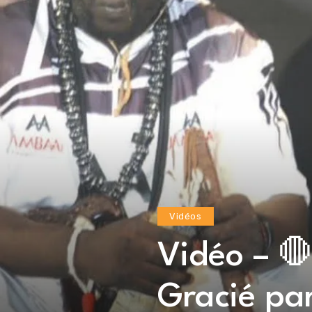
Vidéos
Vidéo – 🛑
Gracié par