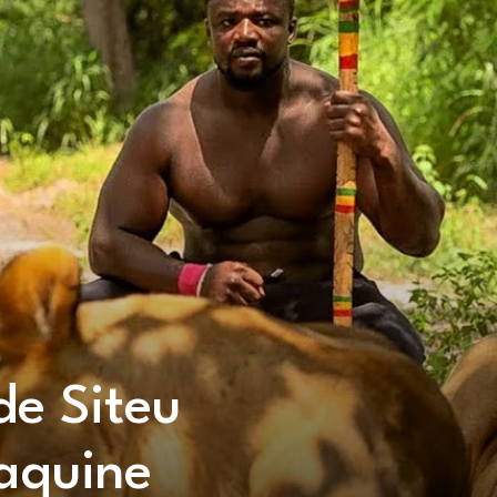
de Siteu
taquine