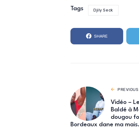
Tags
Djily Seck
SHARE
PREVIOUS
Vidéo – L
Baldé à Mo
dougou fo
Bordeaux dane ma mais