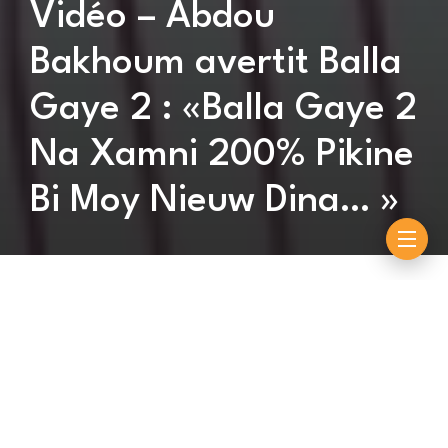
Vidéo – Abdou
Bakhoum avertit Balla
Gaye 2 : «Balla Gaye 2
Na Xamni 200% Pikine
Bi Moy Nieuw Dina… »
By
Souleymane Ndiouck
décembre 14, 2022
Le derby Pikine-Guédiawaye opposant Boy Niang 2 à
Balla Gaye 2 est pris très au sérieux par les habitants
des deux localités de la banlieue. Ainsi, tous les