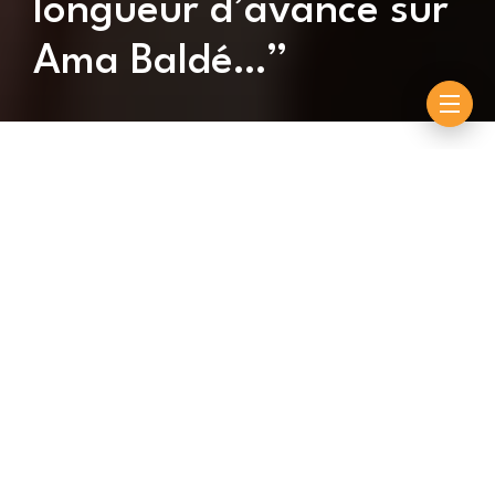
longueur d’avance sur
Ama Baldé…”
By
Souleymane Ndiouck
septembre 9, 2023
A quelques semaines de leur combat prévu le 05
novembre prochain, les adversaires Modou Lo et Ama
Baldé se préparent sérieusement. Mais depuis
quelques jours, ce sont les images de Modou Lo en
pleine forme qui circulent à travers les réseaux
sociaux alors que son adversaire reste invisible et
garde le silence. Le coach Aly Ndiaye qui a supervisé
les deux champions, analyse leur état de forme et
donne son avis. Toutefois, il persiste et signe que le