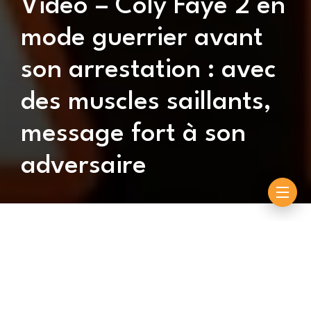
Vidéo – Coly Faye 2 en
mode guerrier avant
son arrestation : avec
des muscles saillants,
message fort à son
adversaire
By
Souleymane Ndiouck
juillet 8, 2026
Ce week-end prochain Coly Faye devrait affronter
Petit Lo. Malheureusement, ce combat risque de ne