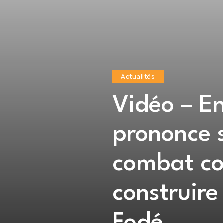
Actualités
Vidéo – En
prononce 
combat co
construir
Fodé