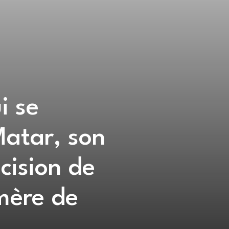
i se
Matar, son
cision de
mère de