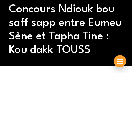
Concours Ndiouk bou
saff sapp entre Eumeu
Sène et Tapha Tine :
Kou dakk TOUSS
By
Souleymane Ndiouck
octobre 17, 2023
Lors du face-à-face entre Eumeu Sène vs Tapha Tine
du dimanche passé, l’ambiance était assurée par
Momo Ngom et Mbayang Loum. Les adversaires ont
montré leur talent de grand danseur de NDIOUCK qui