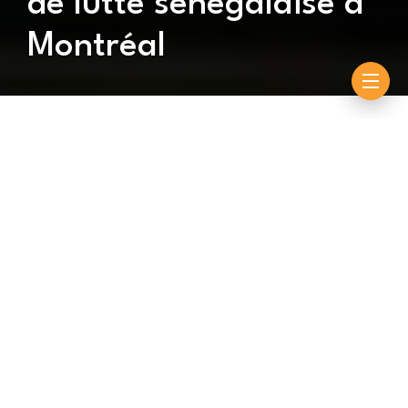
de lutte sénégalaise à
Montréal
By
Souleymane Ndiouck
octobre 28, 2025
Le samedi 18 octobre passé, la structure Beuz Pro
avait organisé un grand festival international de lutte
sénégalais au Canada avec des galas de lutte et le
face-à-face entre Modou Lo et Sa Thiès qui
s’affronteront le 05 avril 2026. Eric Favre qui faisait
partie des invités, a pris la parole pour lancer un
message fort au monde de la lutte.