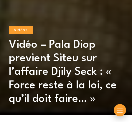
Vidéos
Vidéo – Pala Diop
previent Siteu sur
l’affaire Djily Seck : «
Force reste à la loi, ce
qu’il doit faire… »
By
Souleymane Ndiouck
octobre 28, 2022