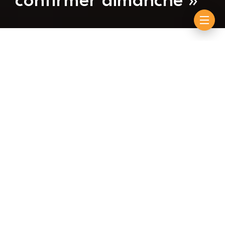
confirmer dimanche »
By
Assane
mai 30, 2024
Après Thiatou Daouda Fall qui a promis la victoire à
Guédiawaye, lors de son open-press, lundi dernier,
son adversaire de ce samedi, Pape Ndoye a fait de
même pour la population de NGB, à l’occasion de son
open-press, tenu ce mardi. Le lutteur de Fass ne
compte pas baisser pavillon devant le jeune frère de
Less 2. Il vise la victoire et prie pour le doublé qui
devrait être assuré par Lac Rose qui entre en lice, ce
dimanche.
Le rendez-vous est donné ce samedi, à l’arène